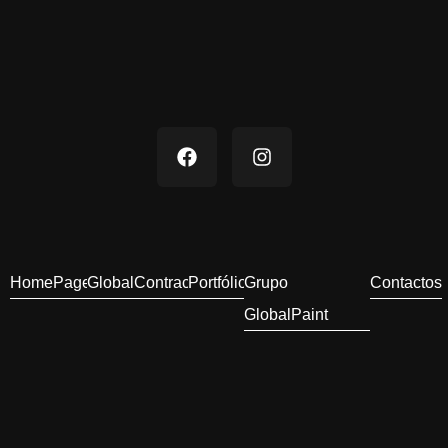
HomePage
GlobalContract
Portfólio
Grupo
Contactos
GlobalPaint