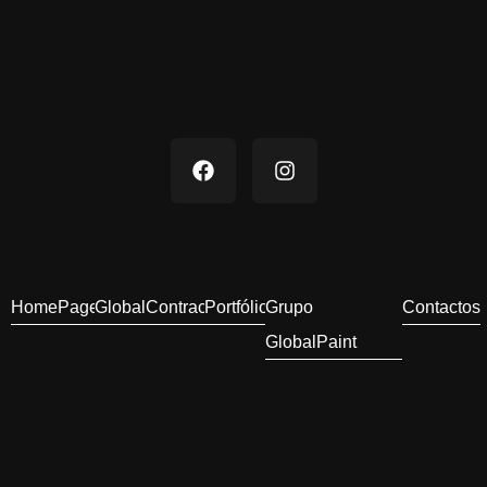
HomePage
GlobalContract
Portfólio
Grupo
Contactos
GlobalPaint